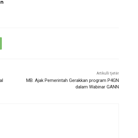
an
Artikulli tjetër
al
MB. Ajak Pemerintah Gerakkan program P4GN
dalam Wabinar GANN