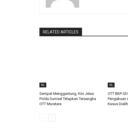
RELATED ARTICLES
HL
HL
Sempat Menggantung, Kini Jelas:
OTT BKP-SD
Polda Sumsel Tetapkan Tersangka
Pengakuan d
OTT Muratara
Kasus Dialih