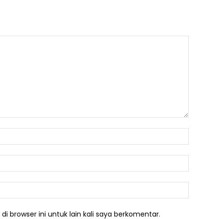
Nama:*
Email:*
Website:
i browser ini untuk lain kali saya berkomentar.