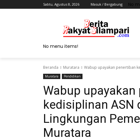
No m
Sabtu, Agustus 8, 2026
Masuk / Bergabung
No menu items!
Beranda
Muratara
Wabup upayakan penertiban ked
Muratara
Pendidikan
Wabup upayakan 
kedisiplinan ASN 
Lingkungan Peme
Muratara