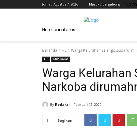
No m
Jumat, Agustus 7, 2026
Masuk / Bergabung
No menu items!
Beranda
HL
Warga Kelurahan Selangit ,Supardi mi
HL
Musirawas
Warga Kelurahan S
Narkoba dirumah
By
Redaksi
Februari 12, 2020
Bagikan