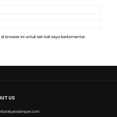
Email:*
Website:
i browser ini untuk lain kali saya berkomentar.
OUT US
itarakyatsilampari.com