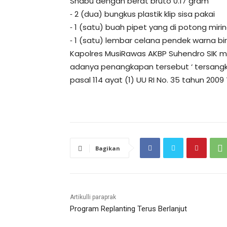
Shabu dengan berat bruto 0.17 gram
⁃ 2 (dua) bungkus plastik klip sisa pakai
⁃ 1 (satu) buah pipet yang di potong miri
⁃ 1 (satu) lembar celana pendek warna bi
Kapolres MusiRawas AKBP Suhendro SIK m
adanya penangkapan tersebut ‘ tersangka
pasal 114 ayat (1) UU RI No. 35 tahun 200
Bagikan
Artikulli paraprak
Program Replanting Terus Berlanjut