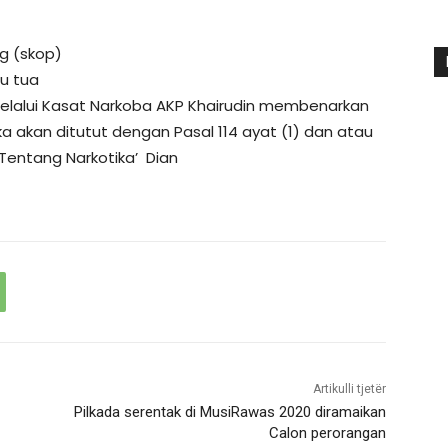
ng (skop)
ru tua
elalui Kasat Narkoba AKP Khairudin membenarkan
 akan ditutut dengan Pasal 114 ayat (1) dan atau
9 Tentang Narkotika’ Dian
Artikulli tjetër
Pilkada serentak di MusiRawas 2020 diramaikan
Calon perorangan