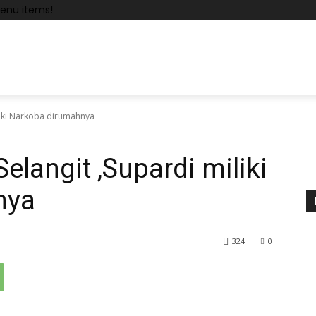
enu items!
liki Narkoba dirumahnya
elangit ,Supardi miliki
nya
324
0