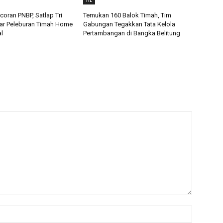
HL
oran PNBP, Satlap Tri
Temukan 160 Balok Timah, Tim
ar Peleburan Timah Home
Gabungan Tegakkan Tata Kelola
al
Pertambangan di Bangka Belitung
Nama:*