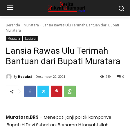
Beranda
Muratara
Lansia Rawas Ulu Terimah Bantuan dari Bupati
Muratara
Muratara
Nasional
Lansia Rawas Ulu Terimah
Bantuan dari Bupati Muratara
By
Redaksi
Desember 22, 2021
259
0
Muratara,BRS
– Menepati janji politik kampanye
,Bupati H Devi Suhartoni Bersama H Inayahtullah