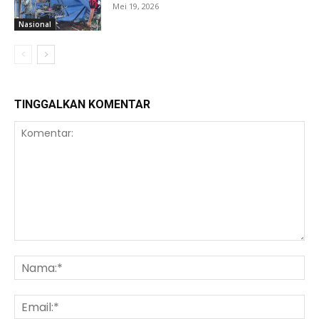
Mei 19, 2026
Nasional
TINGGALKAN KOMENTAR
Komentar:
Na
Ema