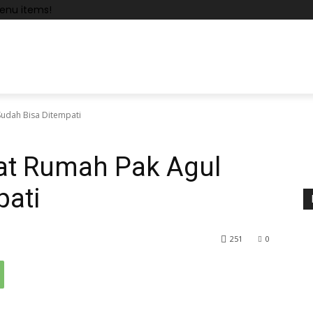
enu items!
udah Bisa Ditempati
at Rumah Pak Agul
pati
251
0