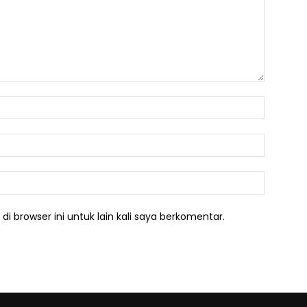
Nama:*
Email:*
Website:
i browser ini untuk lain kali saya berkomentar.