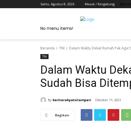
No m
Sabtu, Agustus 8, 2026
Masuk / Bergabung
No menu items!
Beranda
TNI
Dalam Waktu Dekat Rumah Pak Agul S
TNI
Dalam Waktu Dek
Sudah Bisa Ditem
By
beritarakyatsilampari
Oktober 11, 2021
Bagikan