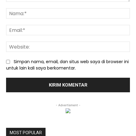
Komentar:
Na
Ema
We
Simpan nama, email, dan situs web saya di browser ini
untuk lain kali saya berkomentar.
- Advertisment -
MOST POPULAR