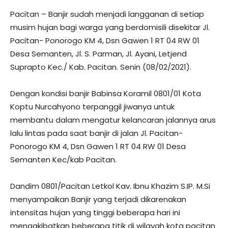
Pacitan – Banjir sudah menjadi langganan di setiap
musim hujan bagi warga yang berdomisili disekitar Jl.
Pacitan- Ponorogo KM 4, Dsn Gawen 1 RT 04 RW 01
Desa Semanten, Jl. S. Parman, Jl. Ayani, Letjend
Suprapto Kec./ Kab. Pacitan. Senin (08/02/2021).
Dengan kondisi banjir Babinsa Koramil 0801/01 Kota
Koptu Nurcahyono terpanggil jiwanya untuk
membantu dalam mengatur kelancaran jalannya arus
lalu lintas pada saat banjir di jalan Jl. Pacitan-
Ponorogo KM 4, Dsn Gawen 1 RT 04 RW 01 Desa
Semanten Kec/kab Pacitan.
Dandim 0801/Pacitan Letkol Kav. Ibnu Khazim S.IP. M.Si
menyampaikan Banjir yang terjadi dikarenakan
intensitas hujan yang tinggi beberapa hari ini
mengakibatkan beberapa titik di wilayah kota pacitan