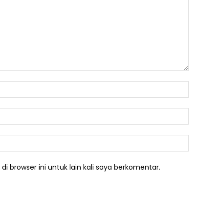
Nama:*
Email:*
Website:
i browser ini untuk lain kali saya berkomentar.