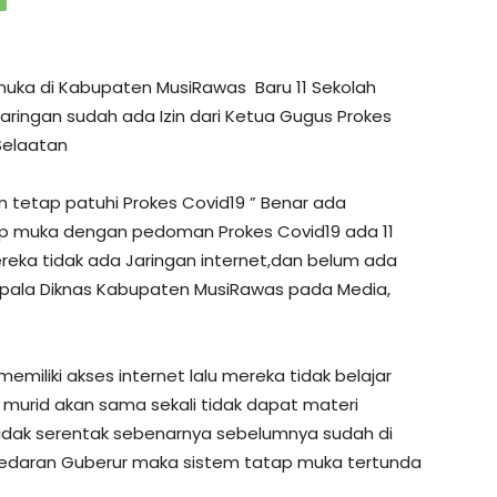
muka di Kabupaten MusiRawas Baru 11 Sekolah
ringan sudah ada Izin dari Ketua Gugus Prokes
Selaatan
n tetap patuhi Prokes Covid19 ” Benar ada
ap muka dengan pedoman Prokes Covid19 ada 11
ka tidak ada Jaringan internet,dan belum ada
 kepala Diknas Kabupaten MusiRawas pada Media,
miliki akses internet lalu mereka tidak belajar
murid akan sama sekali tidak dapat materi
idak serentak sebenarnya sebelumnya sudah di
t edaran Guberur maka sistem tatap muka tertunda