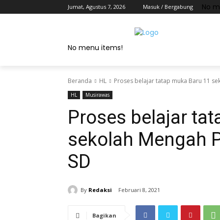
No m
Jumat, Agustus 7, 2026
Masuk / Bergabung
No menu items!
Beranda
HL
Proses belajar tatap muka Baru 11 s
HL
Musirawas
Proses belajar ta
sekolah Mengah 
SD
By
Redaksi
Februari 8, 2021
Bagikan