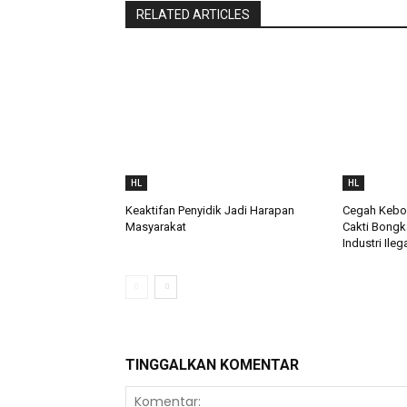
RELATED ARTICLES
HL
HL
Keaktifan Penyidik Jadi Harapan
Cegah Keboc
Masyarakat
Cakti Bongk
Industri Ileg
TINGGALKAN KOMENTAR