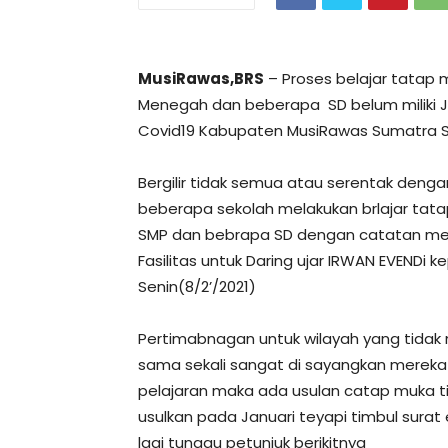
MusiRawas,BRS
– Proses belajar tatap 
Menegah dan beberapa SD belum miliki Ja
Covid19 Kabupaten MusiRawas Sumatra 
Bergilir tidak semua atau serentak denga
beberapa sekolah melakukan brlajar tat
SMP dan bebrapa SD dengan catatan mere
Fasilitas untuk Daring ujar IRWAN EVENDi
Senin(8/2’/2021)
Pertimabnagan untuk wilayah yang tidak me
sama sekali sangat di sayangkan mereka 
pelajaran maka ada usulan catap muka t
usulkan pada Januari teyapi timbul sura
lagi tunggu petunjuk berikitnya