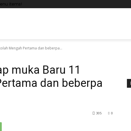
enu items!
ekolah Mengah Pertama dan beberpa...
tap muka Baru 11
Pertama dan beberpa
305
0