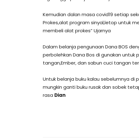
Kemudian dalan masa covid19 setiap sek
Prokes,alat program sinyal,letop untuk m
membeli alat prokes” Ujarnya
Dalam belanja pengunaan Dana BOS deng
perbolehkan Dana Bos di gunakan untuk p
tangan,Ember, dan sabun cuci tangan te
Untuk belanja buku kalau sebelumnya di
mungkin ganti buku rusak dan sobek teta
rasa
Dian