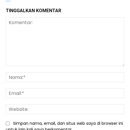
TINGGALKAN KOMENTAR
Komentar:
Na
Ema
We
Simpan nama, email, dan situs web saya di browser ini
untuk lain kali saya berkomentar.