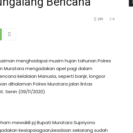
ungalang Bencana
299
0
Musiman menghadapai musim hujan tahunan Polres
n Muratara mengadakan apel pagi dalam
ana kelalaian Manusia, seperti banjir, longsor
akan dihalaman Polres Muratara jalan lintas
 Senin (09/11/2020)
oham mewakili pj Bupati Muratara Supriyono
ngadakan kesiapsiagaan,keadaan sekarang sudah