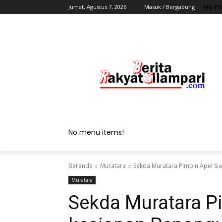
No m
Jumat, Agustus 7, 2026
Masuk / Bergabung
No menu items!
Beranda
Muratara
Sekda Muratara Pimpin Apel S
Muratara
Sekda Muratara P