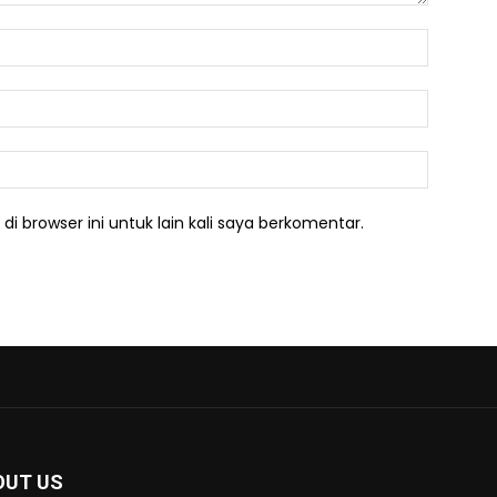
Nama:*
Email:*
Website:
i browser ini untuk lain kali saya berkomentar.
OUT US