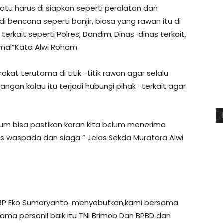
tu harus di siapkan seperti peralatan dan
di bencana seperti banjir, biasa yang rawan itu di
k terkait seperti Polres, Dandim, Dinas-dinas terkait,
imal”Kata Alwi Roham
at terutama di titik -titik rawan agar selalu
n kalau itu terjadi hubungi pihak -terkait agar
elum bisa pastikan karan kita belum menerima
us waspada dan siaga ” Jelas Sekda Muratara Alwi
BP Eko Sumaryanto. menyebutkan,kami bersama
ama personil baik itu TNI Brimob Dan BPBD dan