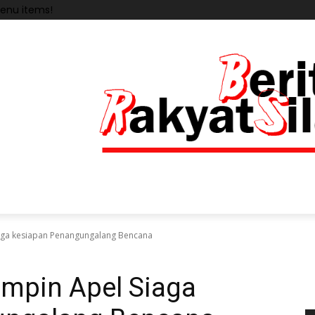
enu items!
iaga kesiapan Penangungalang Bencana
impin Apel Siaga