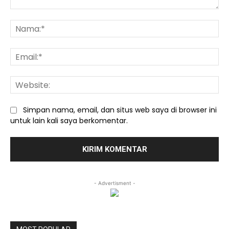
Komentar:
Na
Ema
We
Simpan nama, email, dan situs web saya di browser ini
untuk lain kali saya berkomentar.
- Advertisment -