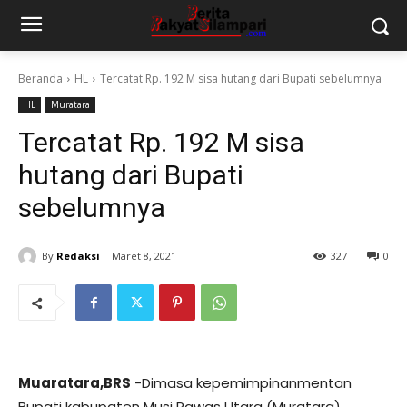
Beranda
HL
Tercatat Rp. 192 M sisa hutang dari Bupati sebelumnya
HL
Muratara
Tercatat Rp. 192 M sisa
hutang dari Bupati
sebelumnya
By
Redaksi
Maret 8, 2021
327
0
Muaratara,BRS
-Dimasa kepemimpinanmentan
Bupati kabupaten Musi Rawas Utara (Muratara)