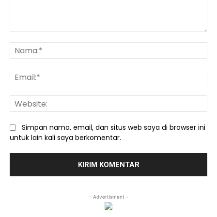
Komentar:
Na
Ema
We
Simpan nama, email, dan situs web saya di browser ini
untuk lain kali saya berkomentar.
- Advertisment -